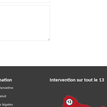
mation
Intervention sur tout le 13
 Janselme
atuit
 légales