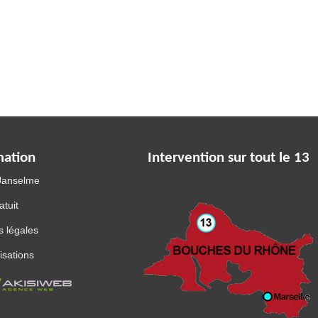
mation
Intervention sur tout le 13
 Janselme
atuit
 légales
isations