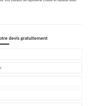
r vos travaux de tapisserie chaise et fauteuil avec
tre devis gratuitement