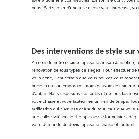
style à donner à vos meubles. En somme donc, vous pou
nous. Si disposer d’une telle chose vous intéresse, v
Des interventions de style sur 
Au sein de notre société tapisserie Artisan Janselme, n
rénovation de tous types de sièges. Pour effectuer de t
vous donc, il est certain que vous pouvez vous repos
anciens ou contemporains, nous pouvons les aider à ret
d’antan. Nous disposons des outils et de tous les moye
votre chaise et votre fauteuil en un rien de temps. To
tarification qui n’est pas chère du tout, cela que vous 
une collectivité locale. Remplissiez le formulaire adéq
votre demande de devis tapisserie chaise et fauteuil.